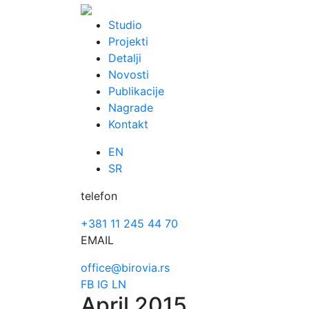
Skip
to
Studio
content
Projekti
Detalji
Novosti
Publikacije
Nagrade
Kontakt
EN
SR
telefon
+381 11 245 44 70
EMAIL
office@birovia.rs
FB
IG
LN
April 2015.