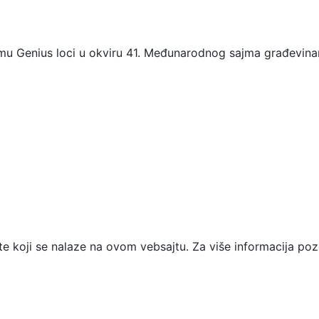
mu Genius loci u okviru 41. Međunarodnog sajma građevinar
te koji se nalaze na ovom vebsajtu. Za više informacija poz