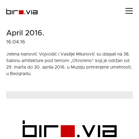
Skip
to
content
April 2016.
16.04.16
Jelena Ivanović Vojvodić i Vasilije Milunović su izlagali na 38.
Salonu arhitekture pod temom „Otvoreno“ koji je održan od
29. marta do 30. aprila 2016. u Muzeju primenjene umetnosti,
u Beogradu.