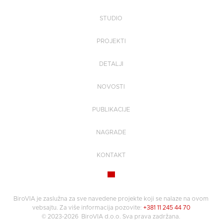
STUDIO
PROJEKTI
DETALJI
NOVOSTI
PUBLIKACIJE
NAGRADE
KONTAKT
BiroVIA je zaslužna za sve navedene projekte koji se nalaze na ovom
vebsajtu. Za više informacija pozovite:
+381 11 245 44 70
© 2023-2026
BiroVIA d.o.o. Sva prava zadržana.