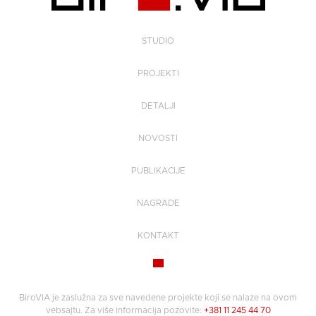
STUDIO
PROJEKTI
DETALJI
NOVOSTI
PUBLIKACIJE
NAGRADE
KONTAKT
BiroVIA je zaslužna za sve navedene projekte koji se nalaze na ovom
vebsajtu. Za više informacija pozovite:
+381 11 245 44 70