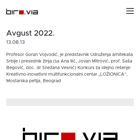
Skip
to
content
Avgust 2022.
13.08.13
Profesor Goran Vojvodić, je predstavnik Udruženja arhitekata
Srbije i presednik žirija (sa Ana Ilić, Jovan Mitrović, prof. Saša
Begović, doc. dr Snežana Vesnić) Konkurs za idejno rešenje:
Kreativno-inovativni multifunkcionalni centar „LOŽIONICA”,
Mostarska petlja, Beograd