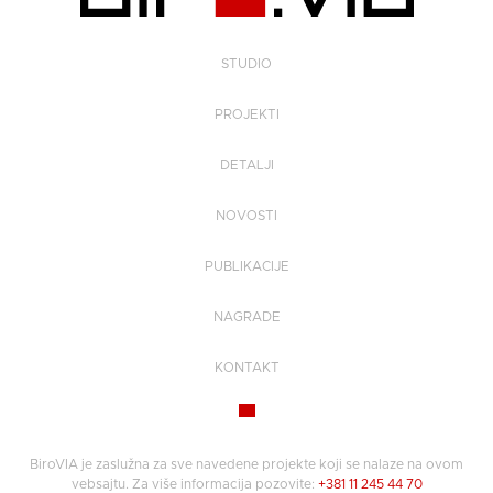
STUDIO
PROJEKTI
DETALJI
NOVOSTI
PUBLIKACIJE
NAGRADE
KONTAKT
BiroVIA je zaslužna za sve navedene projekte koji se nalaze na ovom
vebsajtu. Za više informacija pozovite:
+381 11 245 44 70