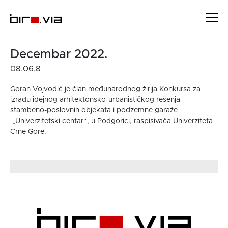
Skip
to
content
Decembar 2022.
08.06.8
Goran Vojvodić je član međunarodnog žirija Konkursa za
izradu idejnog arhitektonsko-urbanističkog rešenja
stambeno-poslovnih objekata i podzemne garaže
„Univerzitetski centar“, u Podgorici, raspisivača Univerziteta
Crne Gore.