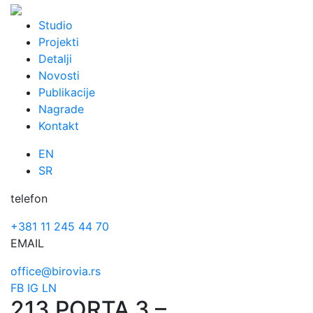
Skip
to
Studio
content
Projekti
Detalji
Novosti
Publikacije
Nagrade
Kontakt
EN
SR
telefon
+381 11 245 44 70
EMAIL
office@birovia.rs
FB
IG
LN
213 PORTA 3 –