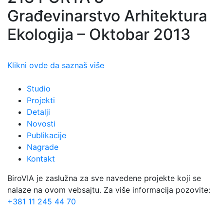
Građevinarstvo Arhitektura
Ekologija – Oktobar 2013
Klikni ovde da saznaš više
Studio
Projekti
Detalji
Novosti
Publikacije
Nagrade
Kontakt
BiroVIA je zaslužna za sve navedene projekte koji se
nalaze na ovom vebsajtu. Za više informacija pozovite:
+381 11 245 44 70