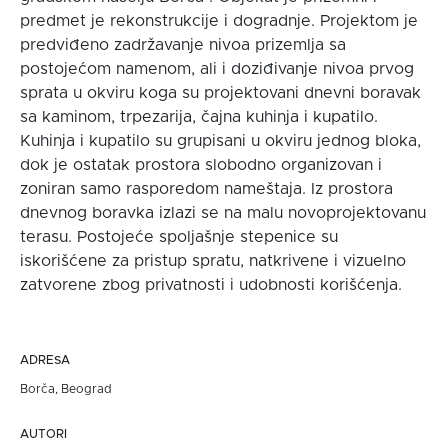
predmet je rekonstrukcije i dogradnje. Projektom je
predviđeno zadržavanje nivoa prizemlja sa
postojećom namenom, ali i doziđivanje nivoa prvog
sprata u okviru koga su projektovani dnevni boravak
sa kaminom, trpezarija, čajna kuhinja i kupatilo.
Kuhinja i kupatilo su grupisani u okviru jednog bloka,
dok je ostatak prostora slobodno organizovan i
zoniran samo rasporedom nameštaja. Iz prostora
dnevnog boravka izlazi se na malu novoprojektovanu
terasu. Postojeće spoljašnje stepenice su
iskorišćene za pristup spratu, natkrivene i vizuelno
zatvorene zbog privatnosti i udobnosti korišćenja.
ADRESA
Borča, Beograd
AUTORI