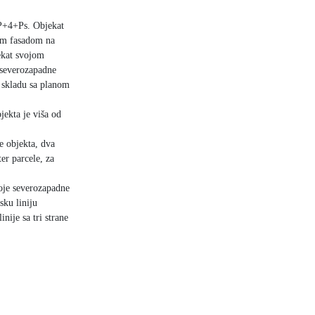
+P+4+Ps. Objekat
žom fasadom na
jekat svojom
 severozapadne
 skladu sa planom
jekta je viša od
je objekta, dva
er parcele, za
oje severozapadne
sku liniju
nije sa tri strane