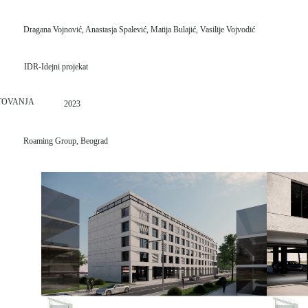
Dragana Vojnović, Anastasja Spalević, Matija Bulajić, Vasilije Vojvodić
IDR-Idejni projekat
TOVANJA
2023
Roaming Group, Beograd