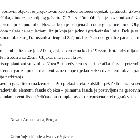
poslovni objekat je projektovan kao slobodnostojeći objekat, spratnosti: 2Po
oblika, dimenzija spoljnog gabarita 71.2m sa 19m. Objekat je pozcioniran du
u prema pristupnoj ulici Nova 5, koja je udaljena 3m od regulacione linije. Ob
dom naleže na regulacionu liniju koja je ujedno i građevinska linija. Dok je sa
ednom objektu „Trafostanica Beograd 23“, udaljen 7.5m od granice parcele – u
e.
rena od nulte kote je 22.00m, dok je venac na koti +19.65m. Kota prizemlja ob
ele i trotoara za 25cm. Objekat ima ravan krov.
ristup planirani su iz ulice Nova 5, i predviđena su: tri pešačka ulaza u prizeml
dzemnu garažu putem dve dvotračne rampe i jedan kolski dvosmerni ulaz u part
je parkiranja.
avnim gabaritom (nadzemne etaže) prelazi preko kolskih i pešačkih ulaza sa sv
rađevinski elementi fasade objekta – primarna fasada je postavljena na građevin
kundarna ventilisana čelična opna (dupla fasada) prepuštena preko građevinske li
Nova 5, Autokomanda, Beograd
Goran Vojvodić, Jelena Ivanović Vojvodić