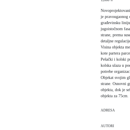
12000 ㎡
Novoprojektovani 
je pravougaonog 
građevinsku linij
jugoistočnom fasa
strane, prema sus
detaljne regulacij
Visina objekta me
kote partera parc
Pešački i kolski p
kolska ulaza u po
potrebe organizaci
Objekat svojim gl
strane. Osnovni g
objekta, dok je se
objekta za 75cm.
ADRESA
AUTORI