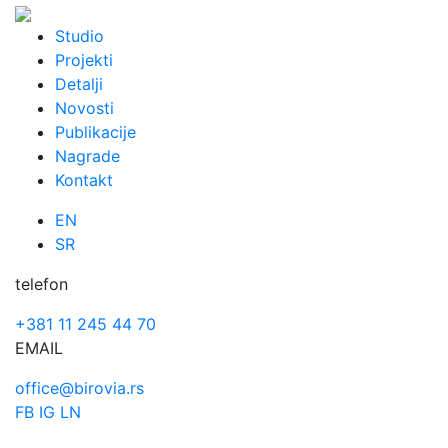
Skip
to
Studio
content
Projekti
Detalji
Novosti
Publikacije
Nagrade
Kontakt
EN
SR
telefon
+381 11 245 44 70
EMAIL
office@birovia.rs
FB
IG
LN